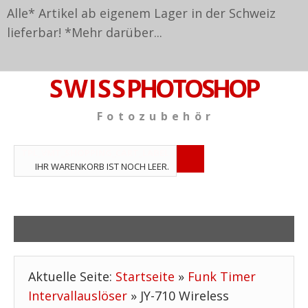
Alle* Artikel ab eigenem Lager in der Schweiz
lieferbar! *
Mehr darüber...
S W I S S
PHOTOSHOP
F o t o z u b e h ö r
TPL_VMT_SHOPPING_CART_LABEL
IHR WARENKORB IST NOCH LEER.
Aktuelle Seite:
Startseite
»
Funk Timer
Intervallauslöser
»
JY-710 Wireless