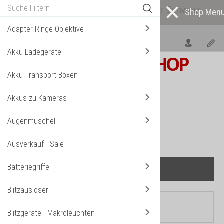
Alle* Artikel ab eigenem Lager in der Schweiz
lieferbar! *
Mehr darüber...
Adapter Ringe Objektive
Akku Ladegeräte
S W I S S
PHOTOSHOP
Akku Transport Boxen
F o t o z u b e h ö r
Akkus zu Kameras
TPL_VMT_SHOPPING_CART_LABEL
IHR WARENKORB IST NOCH LEER.
Augenmuschel
Ausverkauf - Sale
Batteriegriffe
Blitzauslöser
Aktuelle Seite:
Startseite
Blitzgeräte - Makroleuchten