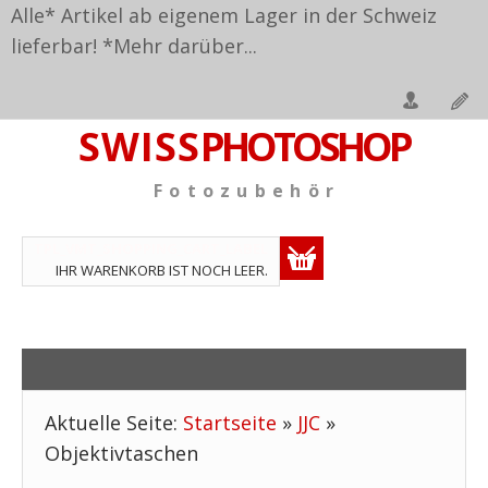
Alle* Artikel ab eigenem Lager in der Schweiz
lieferbar! *
Mehr darüber...
S W I S S
PHOTOSHOP
F o t o z u b e h ö r
TPL_VMT_SHOPPING_CART_LABEL
IHR WARENKORB IST NOCH LEER.
Aktuelle Seite:
Startseite
»
JJC
»
Objektivtaschen