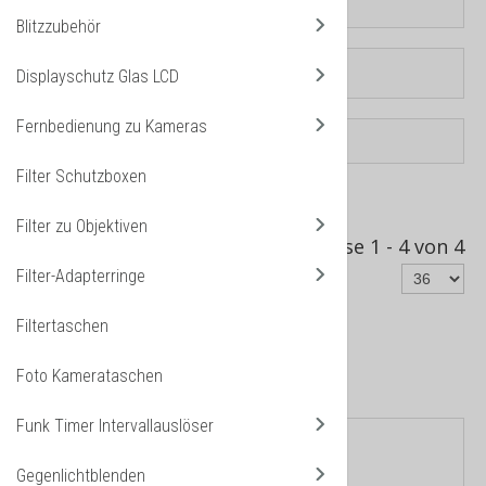
Blitzzubehör
Displayschutz Glas LCD
Fernbedienung zu Kameras
Filter Schutzboxen
Sortiert nach
Produkt Verkäufe -/+
Filter zu Objektiven
Ergebnisse 1 - 4 von 4
Filter-Adapterringe
Filtertaschen
Foto Kamerataschen
Kugelkopf Panoramakopf
Funk Timer Intervallauslöser
Gegenlichtblenden