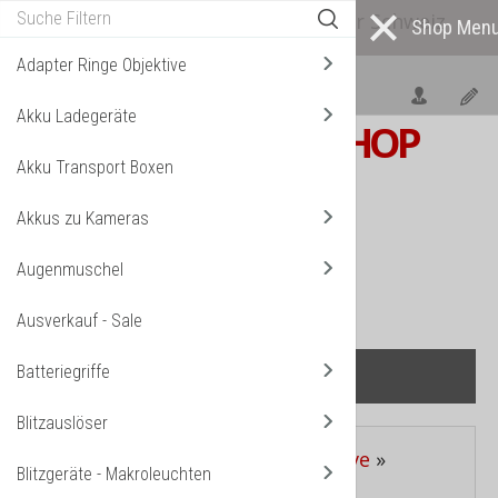
Alle* Artikel ab eigenem Lager in der Schweiz
lieferbar! *
Mehr darüber...
Adapter Ringe Objektive
Akku Ladegeräte
S W I S S
PHOTOSHOP
Akku Transport Boxen
F o t o z u b e h ö r
Akkus zu Kameras
TPL_VMT_SHOPPING_CART_LABEL
IHR WARENKORB IST NOCH LEER.
Augenmuschel
Ausverkauf - Sale
Batteriegriffe
Blitzauslöser
Aktuelle Seite:
Startseite
»
Stative
»
Blitzgeräte - Makroleuchten
Kugelkopf für Foto-Stative