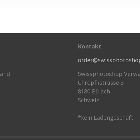
Kontakt
order@swissphotosho
sand
Swissphotoshop Verwa
Chröpflistrasse 3
8180 Bülach
Schweiz
*kein Ladengeschäft