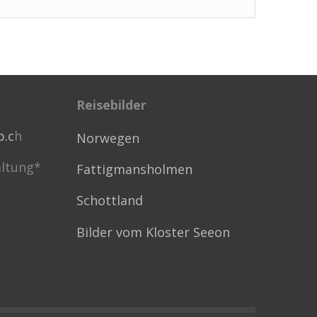
Reisebilder
p.c
h
Norwegen
ltung*
Fattigmansholmen
Schottland
Bilder vom Kloster Seeon