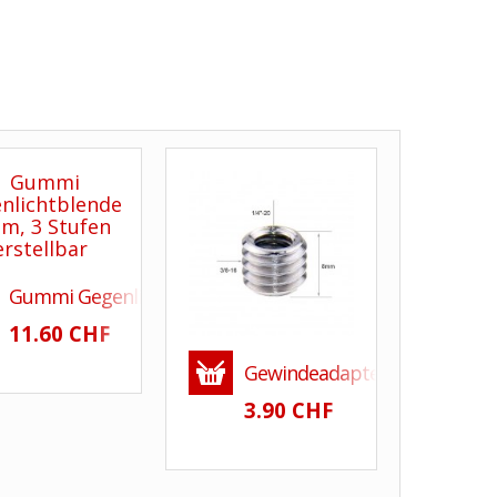
d 2 Schraubgewinden
Gummi Gegenlichtblende 37mm, 3 Stufen verstellbar
 Li-10B, LI-10B, Li-12B, Li12B
11.60 CHF
Gewindeadapter randlos 1/4 Zo
3.90 CHF