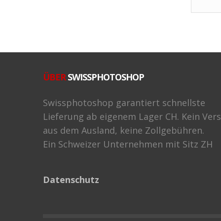
ÜBER
SWISSPHOTOSHOP
Swissphotoshop garantiert schnellste
Lieferung ab eigenem Lager CH. Kein Ver
aus dem Ausland, keine Zollgebühren.
Ein Schweizer Unternehmen mit Sitz ZH
Datenschutz