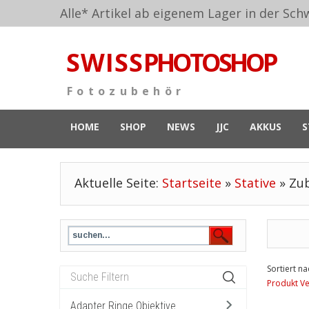
Alle* Artikel ab eigenem Lager in der Schw
S W I S S
PHOTOSHOP
F o t o z u b e h ö r
HOME
SHOP
NEWS
JJC
AKKUS
S
Aktuelle Seite:
Startseite
»
Stative
»
Zub
Sortiert na
Produkt Ve
Adapter Ringe Objektive