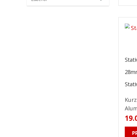
Stati
28mm
Stati
Kurz
Alum
19.
P