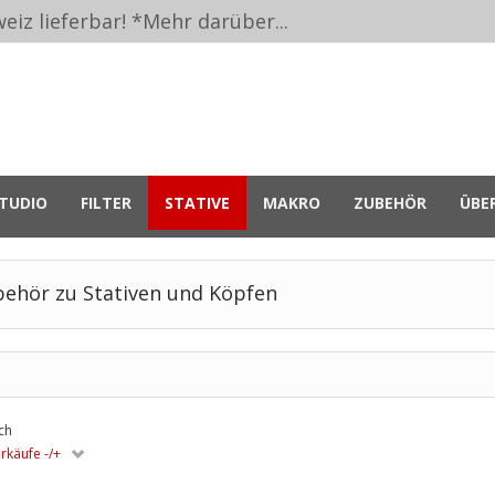
eiz lieferbar! *
Mehr darüber...
TUDIO
FILTER
STATIVE
MAKRO
ZUBEHÖR
ÜBE
ehör zu Stativen und Köpfen
ch
rkäufe -/+