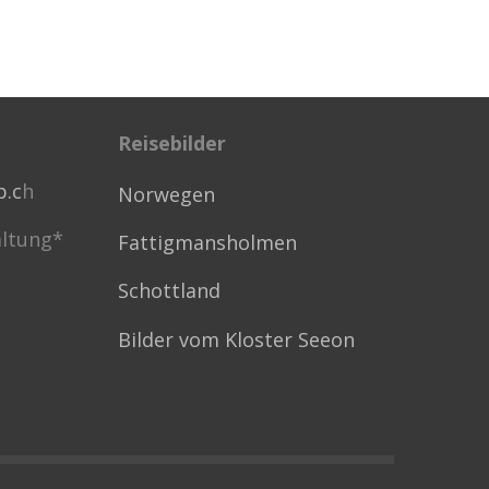
Reisebilder
p.c
h
Norwegen
ltung*
Fattigmansholmen
Schottland
Bilder vom Kloster Seeon