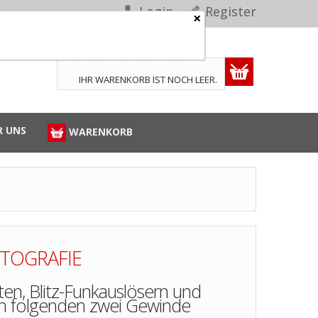
Login
Register
×
TPL_VMT_SHOPPING_CART_LABEL
IHR WARENKORB IST NOCH LEER.
R UNS
WARENKORB
OTOGRAFIE
ten, Blitz-Funkauslösern und
ich folgenden zwei Gewinde