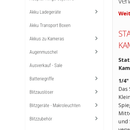
ver
Akku Ladegeräte
Weit
Akku Transport Boxen
ST
Akkus zu Kameras
KA
Augenmuschel
Stat
Ausverkauf - Sale
Kam
Batteriegriffe
1/4"
Das 
Blitzauslöser
Klei
Spie
Blitzgeräte - Makroleuchten
Mitt
Blitzzubehör
und 
verw