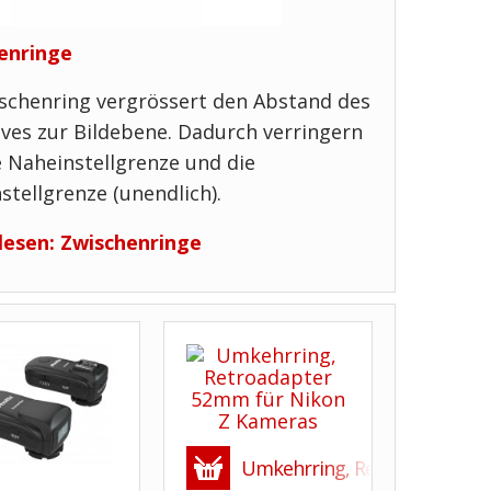
enringe
ischenring vergrössert den Abstand des
ves zur Bildebene. Dadurch verringern
e Naheinstellgrenze und die
stellgrenze (unendlich).
lesen: Zwischenringe
Umkehrring, Retroadapter 5