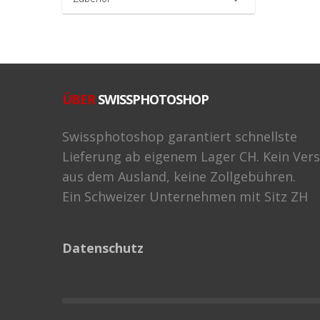
ÜBER
SWISSPHOTOSHOP
Swissphotoshop garantiert schnellste
Lieferung ab eigenem Lager CH. Kein Ver
aus dem Ausland, keine Zollgebühren.
Ein Schweizer Unternehmen mit Sitz ZH
Datenschutz