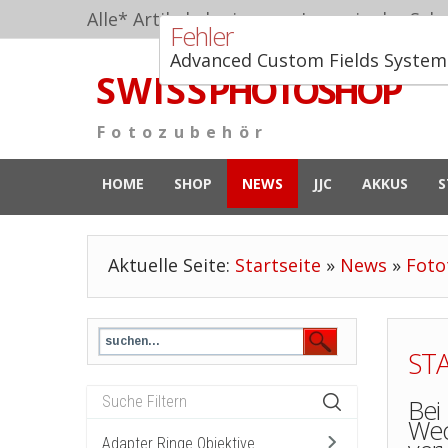
Alle* Artikel ab eigenem Lager in der Schw
Fehler
Advanced Custom Fields System 
S W I S S
PHOTOSHOP
F o t o z u b e h ö r
HOME
SHOP
NEWS
JJC
AKKUS
S
Aktuelle Seite:
Startseite
»
News
»
Foto
ST
Bei
Wec
Adapter Ringe Objektive