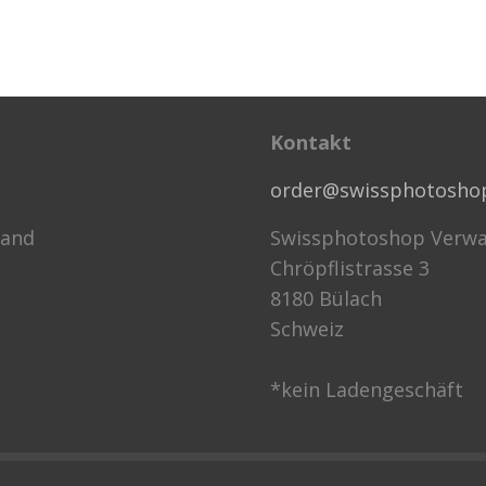
Kontakt
order@swissphotosho
sand
Swissphotoshop Verwa
Chröpflistrasse 3
8180 Bülach
Schweiz
*kein Ladengeschäft