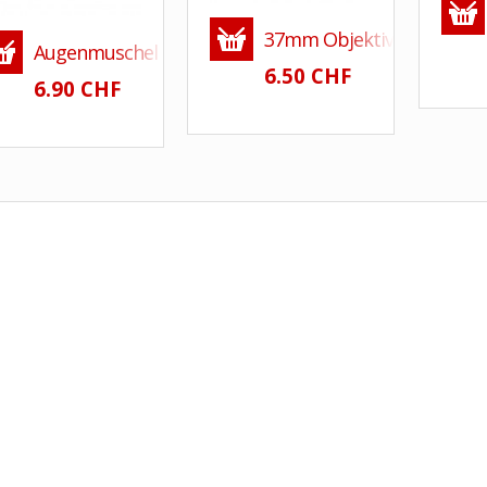
37mm Objektivdeckel Snap
Augenmuschel EF für Canon EOS 2000D 760D 700D 650
6.50 CHF
6.90 CHF