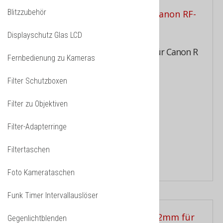
Blitzzubehör
Displayschutz Glas LCD
Retroadapter, Umkehrring 77mm für Canon R
Fernbedienung zu Kameras
Kameras
Filter Schutzboxen
Makro Umkehrring mit 77mm
Filter zu Objektiven
Filtergewinde...
15.90 CHF
Filter-Adapterringe
Filtertaschen
PRODUCT DETAILS
Foto Kamerataschen
Funk Timer Intervallauslöser
Gegenlichtblenden