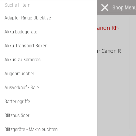
Adapter Ringe Objektive
Akku Ladegeräte
Akku Transport Boxen
Retroadapter, Umkehrring 52mm für Canon R
Akkus zu Kameras
Kameras
Augenmuschel
Makro Umkehrring mit 52mm
Filtergewinde...
Ausverkauf - Sale
15.90 CHF
Batteriegriffe
PRODUCT DETAILS
Blitzauslöser
Blitzgeräte - Makroleuchten