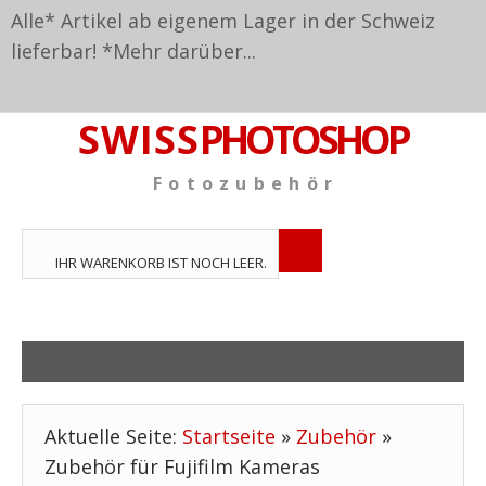
Alle* Artikel ab eigenem Lager in der Schweiz
lieferbar! *
Mehr darüber...
S W I S S
PHOTOSHOP
F o t o z u b e h ö r
TPL_VMT_SHOPPING_CART_LABEL
IHR WARENKORB IST NOCH LEER.
Aktuelle Seite:
Startseite
»
Zubehör
»
Zubehör für Fujifilm Kameras